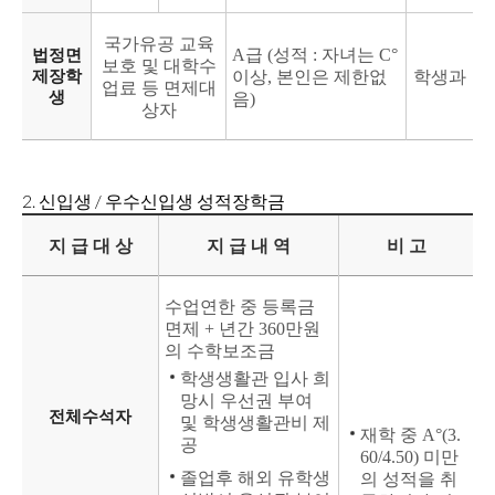
국가유공 교육
A급 (성적 : 자녀는 C°
법정면
보호 및 대학수
제장학
이상, 본인은 제한없
학생과
업료 등 면제대
생
음)
상자
2. 신입생 / 우수신입생 성적장학금
지 급 대 상
지 급 내 역
비 고
수업연한 중 등록금
면제 + 년간 360만원
의 수학보조금
학생생활관 입사 희
망시 우선권 부여
전체수석자
및 학생생활관비 제
재학 중 A°(3.
공
60/4.50) 미만
졸업후 해외 유학생
의 성적을 취