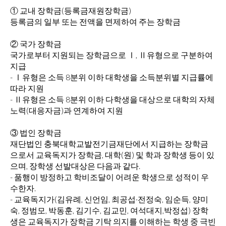
① 교내 장학금(등록금재원장학금)
등록금의 일부 또는 전액을 면제하여 주는 장학금
② 국가 장학금
국가로부터 지원되는 장학금으로 Ⅰ, Ⅱ유형으로 구분하여
지급
- Ⅰ유형은 소득 8분위 이하 대학생을 소득분위별 지급률에
따라 지원
- Ⅱ유형은 소득 8분위 이하 다학생을 대상으로 대학의 자체
노력(대응자금)과 연계하여 지원
③ 법인 장학금
재단법인 충북대학교발전기금재단에서 지급하는 장학금
으로서 교육독지가 장학금, 대학(원) 및 학과 장학생 등이 있
으며, 장학생 선발대상은 다음과 같다.
- 품행이 방정하고 학비조달이 어려운 학생으로 성적이 우
수한자.
- 교육독지가(김유례, 신언임, 최공섭·전정숙, 임순득, 양미
숙, 정범모, 박동훈, 김기수, 김교민, 여석대지,박정섭) 장학
생은 교육독지가 장학금 기탁 의지를 이해하는 학생 중 극빈