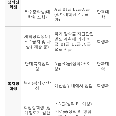
성적장
학생
A급,B1급,B2급,C급
우수장학생(대
단과대
(일반대학원은 C급
학원 포함)
학
만)
국가 장학금 지급관련
개척장학생(기
별도 계획에 의거 A
초수급자 및 차
학생과
급, B1급, B2급 , C급
상위계층 등)
으로 지급
단대복지장학
A급~C급(성적C+ 이
단과대
생
상)
학
복지(봉사)장학
복지장
예산범위내에서 정함
학생과
생
학생
A급(성적 B+ 이상)
희망장학생 [장
B1급(성적 B° 평점
애정도가 심한