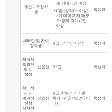
제·자매) 3인 이상
개신가족장학
학생과
C급 (성적C+ 이상)-
생
>이 대학교 재학(부
모·형제·자매) 2인
이상
새터민 및 자녀
A급 (성적C° 이상)
학생과
장학생
재직자
특별전
신입생
B2급
학생과
형 장
학생
학ㆍ석
사 연
A급(학부성적 기준
계과정
신입생
학과 <전공>별 2명 이
학생과
전형
내)
장학생