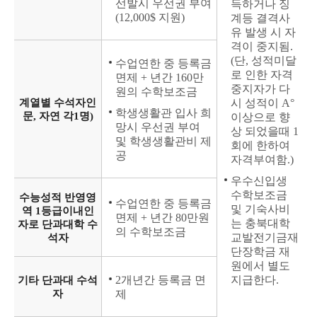
선발시 우선권 부여
득하거나 징
(12,000$ 지원)
계등 결격사
유 발생 시 자
격이 중지됨.
(단, 성적미달
수업연한 중 등록금
로 인한 자격
면제 + 년간 160만
중지자가 다
원의 수학보조금
계열별 수석자인
시 성적이 A°
학생생활관 입사 희
문, 자연 각1명)
이상으로 향
망시 우선권 부여
상 되었을때 1
및 학생생활관비 제
회에 한하여
공
자격부여함.)
우수신입생
수학보조금
수능성적 반영영
수업연한 중 등록금
및 기숙사비
역 1등급이내인
면제 + 년간 80만원
는 충북대학
자로 단과대학 수
의 수학보조금
교발전기금재
석자
단장학금 재
원에서 별도
2개년간 등록금 면
지급한다.
기타 단과대 수석
자
제