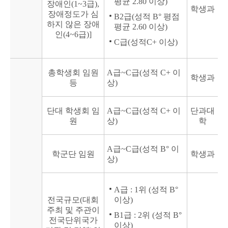
평균 2.80 이상)
장애인(1~3급),
학생과
장애정도가 심
B2급(성적 B° 평점
하지 않은 장애
평균 2.60 이상)
인(4~6급)]
C급(성적C+ 이상)
총학생회 임원
A급~C급(성적 C+ 이
학생과
등
상)
단대 학생회 임
A급~C급(성적 C+ 이
단과대
원
상)
학
A급~C급(성적 B° 이
학군단 임원
학생과
상)
A급 : 1위 (성적 B°
전국규모(대회
이상)
주최 및 주관이
B1급 : 2위 (성적 B°
전국단위국가
이상)