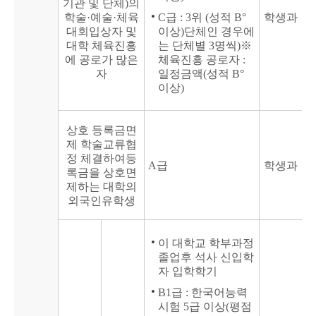
기관 및 단체)의
학술·예술·체육
C급 : 3위 (성적 B°
학생과
대회입상자 및
이상)단체인 경우에
대학 체육진흥
는 단체별 3명씩)※
에 공로가 많은
체육진흥 공로자 :
자
일정금액(성적 B°
이상)
상호 등록금면
제 학술교류협
정 체결하여등
A급
학생과
록금을 상호면
제하는 대학의
외국인유학생
이 대학교 학부과정
졸업후 석사 신입학
자 입학학기
B1급 : 한국어능력
시험 5급 이상(평점