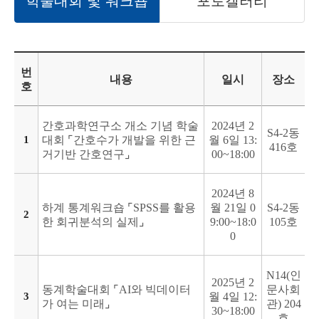
학술대회 및 워크숍
포토갤러리
번
내용
일시
장소
호
간호과학연구소 개소 기념 학술
2024년 2
S4-2동
1
대회 ⌜간호수가 개발을 위한 근
월 6일 13:
416호
거기반 간호연구⌟
00~18:00
2024년 8
하계 통계워크숍 ⌜SPSS를 활용
월 21일 0
S4-2동
2
한 회귀분석의 실제⌟
9:00~18:0
105호
0
N14(인
2025년 2
동계학술대회 ⌜AI와 빅데이터
문사회
3
월 4일 12:
가 여는 미래⌟
관) 204
30~18:00
호