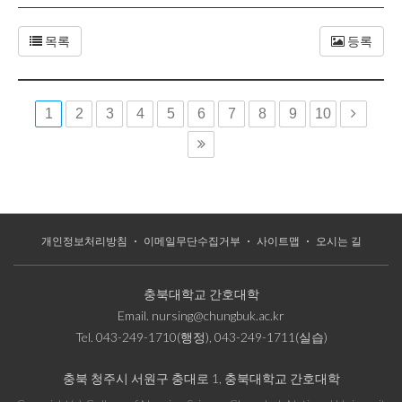
목록
등록
1
2
3
4
5
6
7
8
9
10
개인정보처리방침
이메일무단수집거부
사이트맵
오시는 길
충북대학교 간호대학
Email.
nursing@chungbuk.ac.kr
Tel.
043-249-1710(행정), 043-249-1711(실습)
충북 청주시 서원구 충대로 1, 충북대학교 간호대학