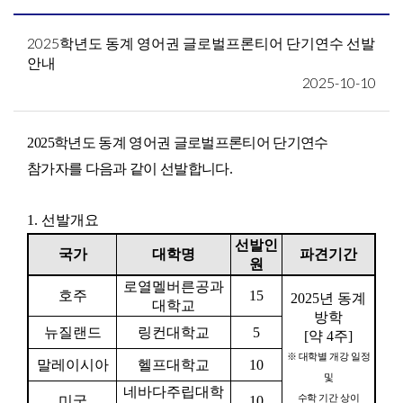
2025학년도 동계 영어권 글로벌프론티어 단기연수 선발
안내
2025-10-10
2
025
학년도 동계 영어권 글로벌프론티어 단기연수
참가자를 다음과 같이 선발합니다.
1.
선발개요
선발인
국가
대학명
파견기간
원
로열멜버른공과
호주
15
2025
년 동계
대학교
방학
뉴질랜드
링컨대학교
5
[
약
4
주
]
※
대학별 개강 일정
말레이시아
헬프대학교
10
및
네바다주립대학
미국
10
수학 기간 상이