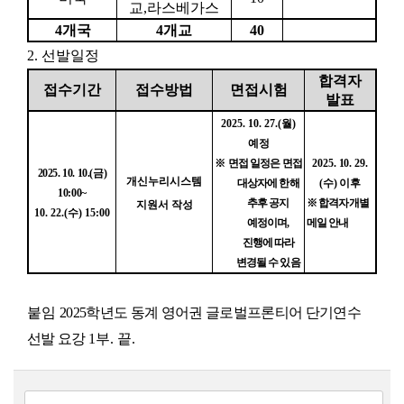
교
,
라스베가스
4
개국
4
개교
40
2.
선발일정
합격자
접수기간
접수방법
면접시험
발표
2025. 10. 27.(
월
)
예정
※
면접 일정은 면접
2025. 10. 29.
2025. 10. 10.(
금
)
개신누리시스템
대상자에 한해
(
수
)
이후
10:00~
추후 공지
※
합격자 개별
지원서 작성
10. 22.(
수
) 15:00
예정이며
,
메일 안내
진행에 따라
변경될 수 있음
붙임
2025
학년도 동계 영어권 글로벌프론티어 단기연수
선발 요강
1
부
.
끝
.