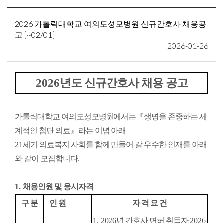
2026 가톨릭대학교 여의도성모병원 신규간호사 채용공
고 [~02/01]
2026-01-26
2026
년도 신규간호사 채용 공고
가톨릭대학교 여의도성모병원에서는
『
생명을 존중하는 세
계적인 첨단 의료
』
라는 이념 아래
21
세기 의료복지 사회를 함께 만들어 갈 우수한 인재를 아래
와 같이 모집합니다
.
1.
채용인원 및 응시자격
구 분
인 원
자 격 요 건
1. 2026
년 간호사 면허 취득자
2026