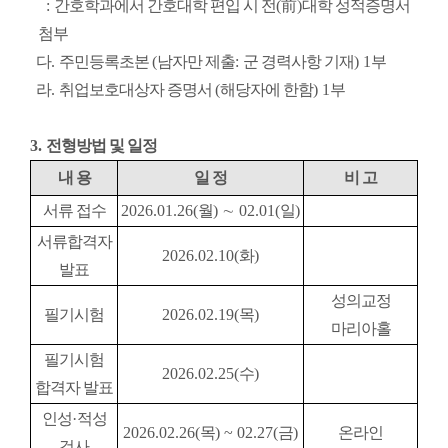
:
간호학과에서 간호대학 편입 시 전
(
前
)
대학 성적증명서
첨부
다
.
주민등록초본
(
남자만 제출
:
군 경력사항 기재
) 1
부
라
.
취업보호대상자 증명서
(
해당자에 한함
) 1
부
3.
전형방법 및 일정
내
용
일 정
비 고
서류 접수
2026.01.26(
월
)
∼
02.01(
일
)
서류합격자
2026.02.10(
화
)
발표
성의교정
필기시험
2026.02.19(
목
)
마리아홀
필기시험
2026.02.25(
수
)
합격자 발표
인성
·
적성
2026.02.26(
목
) ~ 02.27(
금
)
온라인
검사