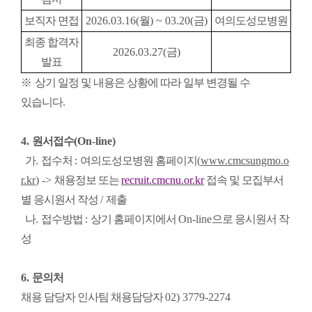
보직자 면접
2026.03.16(
월
) ~ 03.20(
금
)
여의도성모병원
최종 합격자
2026.03.27(
금
)
발표
※
상기 일정 및 내용은 상황에 따라 일부 변경될 수
있습니다
.
4.
원서접수
(On-line)
가
.
접수처
:
여의도성모병원 홈페이지
(
www.cmcsungmo.o
r.kr
) ->
채용정보
또는
recruit.cmcnu.or.kr
접속 및 모집부서
별 응시원서 작성
/
제출
나
.
접수방법
:
상기 홈페이지에서
On-line
으로 응시원서 작
성
6.
문의처
채용 담당자 인사팀 채용담당자
02) 3779-2274